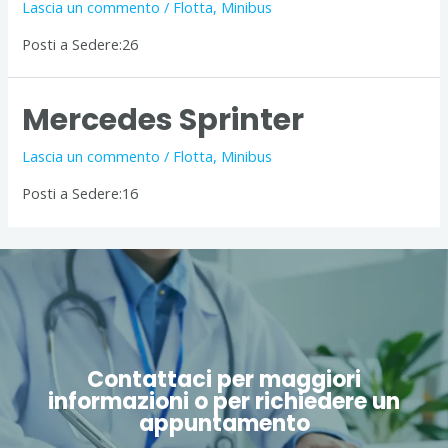
Lascia un commento
/
Flotta
,
Minibus
Posti a Sedere:26
Mercedes Sprinter
Lascia un commento
/
Flotta
,
Minibus
Posti a Sedere:16
Contattaci per maggiori
informazioni o per richiedere un
appuntamento